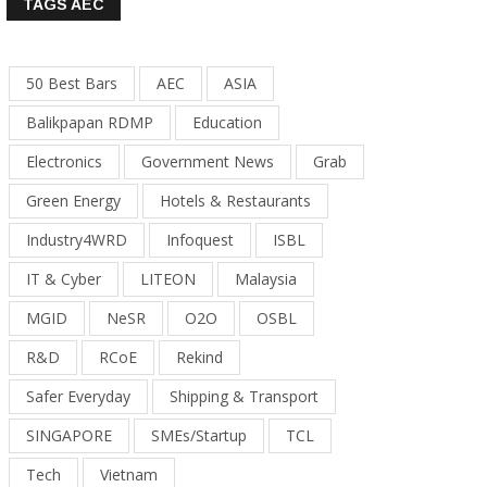
TAGS AEC
50 Best Bars
AEC
ASIA
Balikpapan RDMP
Education
Electronics
Government News
Grab
Green Energy
Hotels & Restaurants
Industry4WRD
Infoquest
ISBL
IT & Cyber
LITEON
Malaysia
MGID
NeSR
O2O
OSBL
R&D
RCoE
Rekind
Safer Everyday
Shipping & Transport
SINGAPORE
SMEs/Startup
TCL
Tech
Vietnam