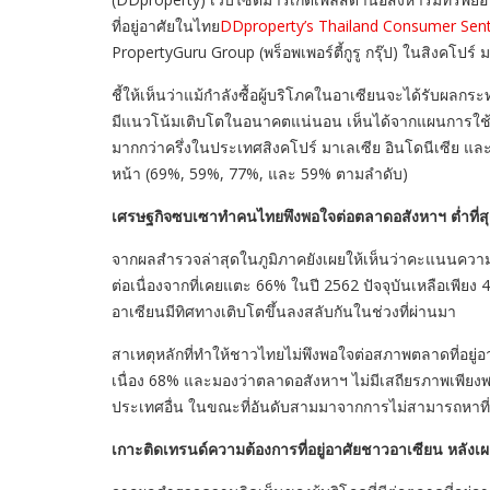
ที่อยู่อาศัยในไทย
DDproperty’s Thailand Consumer Sent
PropertyGuru Group (พร็อพเพอร์ตี้กูรู กรุ๊ป) ในสิงคโปร์
ชี้ให้เห็นว่าแม้กำลังซื้อผู้บริโภคในอาเซียนจะได้รับผลกร
มีแนวโน้มเติบโตในอนาคตแน่นอน เห็นได้จากแผนการใช้จ่าย
มากกว่าครึ่งในประเทศสิงคโปร์ มาเลเซีย อินโดนีเซีย และไ
หน้า (69%, 59%, 77%, และ 59% ตามลำดับ)
เศรษฐกิจซบเซาทำคนไทยพึงพอใจต่อตลาดอสังหาฯ ต่ำที่ส
จากผลสำรวจล่าสุดในภูมิภาคยังเผยให้เห็นว่าคะแนนความ
ต่อเนื่องจากที่เคยแตะ 66% ในปี 2562 ปัจจุบันเหลือเพียง 
อาเซียนมีทิศทางเติบโตขึ้นลงสลับกันในช่วงที่ผ่านมา
สาเหตุหลักที่ทำให้ชาวไทยไม่พึงพอใจต่อสภาพตลาดที่อยู
เนื่อง 68% และมองว่าตลาดอสังหาฯ ไม่มีเสถียรภาพเพียงพอ 33
ประเทศอื่น ในขณะที่อันดับสามมาจากการไม่สามารถหาที่
เกาะติดเทรนด์ความต้องการที่อยู่อาศัยชาวอาเซียน หลังเผช