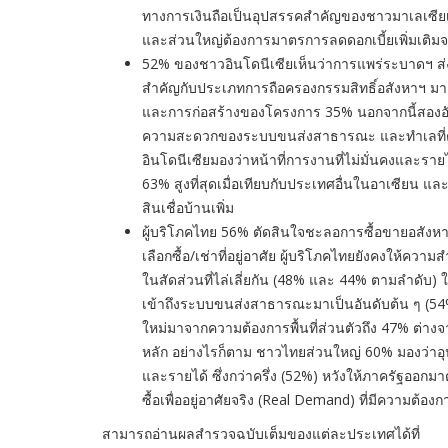
ทางการเงินถือเป็นอุปสรรคสำคัญของชาวมาเลเซียเมื่
และส่วนใหญ่ต้องการมาตรการลดดอกเบี้ยเพิ่มเติมจ
52% ของชาวอินโดนีเซียเห็นว่าการแพร่ระบาดฯ ส่
สำคัญกับประเภทการถือครองกรรมสิทธิ์อสังหาฯ มาเ
และการก่อสร้างของโครงการ 35% นอกจากนี้สองอั
ความสะดวกของระบบขนส่งสาธารณะ และทำเลที่ตั
อินโดนีเซียมองว่าหน้าที่การงานที่ไม่มั่นคงและรา
63% สูงที่สุดเมื่อเทียบกับประเทศอื่นในอาเซียน แล
สินเชื่อบ้านเพิ่ม
ผู้บริโภคไทย 56% ตัดสินใจชะลอการซื้อขายอสังหา
เลือกซื้อ/เช่าที่อยู่อาศัย ผู้บริโภคไทยยังคงให้ค
ในสัดส่วนที่ไล่เลี่ยกัน (48% และ 44% ตามลำดับ
เข้าถึงระบบขนส่งสาธารณะมาเป็นอันดับต้น ๆ (5
ใหม่มาจากความต้องการพื้นที่ส่วนตัวถึง 47% ต่างจา
หลัก อย่างไรก็ตาม ชาวไทยส่วนใหญ่ 60% มองว่าอุ
และรายได้ ซึ่งกว่าครึ่ง (52%) หวังให้ภาครัฐออกมาตร
ซื้อเพื่ออยู่อาศัยจริง (Real Demand) ที่มีความต้องกา
สามารถอ่านผลสำรวจฉบับเต็มของแต่ละประเทศได้ที่