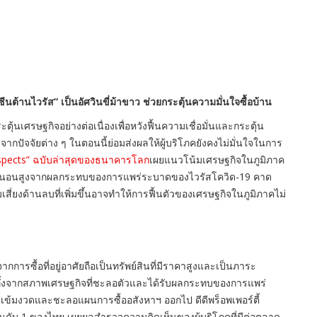
คซีนต้านไวรัส” เป็นอัศวินขี่ม้าขาว ช่วยกระตุ้นความมั่นใจซื้อบ้าน
ศรษฐกิจอย่างต่อเนื่องเพื่อหวังฟื้นความเชื่อมั่นและกระตุ้น
กปัจจัยต่าง ๆ ในตอนนี้ย่อมส่งผลให้ผู้บริโภคยังคงไม่มั่นใจในการ
spects” ฉบับล่าสุดของธนาคารโลก
เผยแนวโน้มเศรษฐกิจในภูมิภาค
แน่นอนสูงจากผลกระทบของการแพร่ระบาดของไวรัสโควิด-19 คาด
่ยงด้านลบที่เพิ่มขึ้นอาจทำให้การฟื้นตัวของเศรษฐกิจในภูมิภาคไม่
การซื้อที่อยู่อาศัยถือเป็นทรัพย์สินที่มีราคาสูงและเป็นภาระ
ยทั้งจากสภาพเศรษฐกิจที่ชะลอตัวและได้รับผลกระทบของการแพร่
งเข้มงวดและชะลอแผนการซื้ออสังหาฯ ออกไป ดีดีพร็อพเพอร์ตี้
อันดับ 1 ของไทย เผยผลสำรวจความคิดเห็นของผู้บริโภคที่มีต่อตลาด