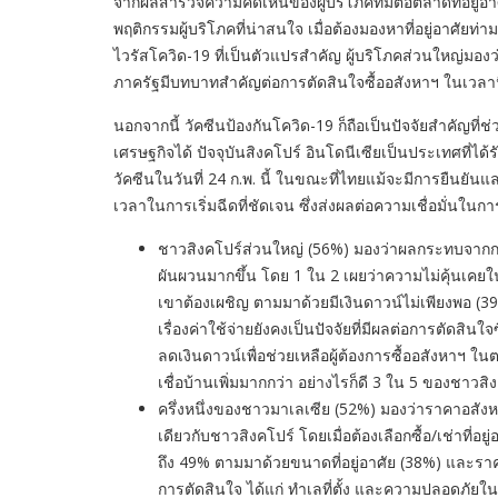
จากผลสำรวจความคิดเห็นของผู้บริโภคที่มีต่อตลาดที่อยู
พฤติกรรมผู้บริโภคที่น่าสนใจ เมื่อต้องมองหาที่อยู่อา
ไวรัสโควิด-19 ที่เป็นตัวแปรสำคัญ ผู้บริโภคส่วนใหญ่ม
ภาครัฐมีบทบาทสำคัญต่อการตัดสินใจซื้ออสังหาฯ ในเวลาน
นอกจากนี้ วัคซีนป้องกันโควิด-19 ก็ถือเป็นปัจจัยสำคัญที่ช
เศรษฐกิจได้ ปัจจุบันสิงคโปร์ อินโดนีเซียเป็นประเทศที่ได
วัคซีนในวันที่ 24 ก.พ. นี้ ในขณะที่ไทยแม้จะมีการยืนยัน
เวลาในการเริ่มฉีดที่ชัดเจน ซึ่งส่งผลต่อความเชื่อมั่นในการ
ชาวสิงคโปร์ส่วนใหญ่ (56%) มองว่าผลกระทบจากกา
ผันผวนมากขึ้น โดย 1 ใน 2 เผยว่าความไม่คุ้นเคยใน
เขาต้องเผชิญ ตามมาด้วยมีเงินดาวน์ไม่เพียงพอ (39%
เรื่องค่าใช้จ่ายยังคงเป็นปัจจัยที่มีผลต่อการตัดสิ
ลดเงินดาวน์เพื่อช่วยเหลือผู้ต้องการซื้ออสังหาฯ ใน
เชื่อบ้านเพิ่มมากกว่า อย่างไรก็ดี 3 ใน 5 ของชาวสิ
ครึ่งหนึ่งของชาวมาเลเซีย (52%) มองว่าราคาอสั
เดียวกับชาวสิงคโปร์ โดยเมื่อต้องเลือกซื้อ/เช่าที่
ถึง 49% ตามมาด้วยขนาดที่อยู่อาศัย (38%) และราคา
การตัดสินใจ ได้แก่ ทำเลที่ตั้ง และความปลอดภัย