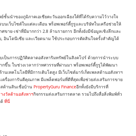
ัพย์ชั้นนำของภูมิภาคเอเชียตะวันออกเฉียงใต้ที่ได้รับความไว้วางใจ
บนเว็บไซต์ในแต่ละเดือน พร็อพเพอร์ตี้กูรูและบริษัทในเครือช่วยให้
กาศขาย-เช่าที่มีมากกว่า 2.8 ล้านรายการ อีกทั้งยังมีข้อมูลเชิงลึกและ
 ไทย, อินโดนีเซีย และเวียดนาม ใช้ประกอบการตัดสินใจครั้งสำคัญได้
นับเป็นการปฏิวัติตลาดอสังหาริมทรัพย์ในสิงคโปร์ ด้วยการนำระบบ
ึ้น ในช่วงเวลากว่าทศวรรษที่ผ่านมา พร็อพเพอร์ตี้กูรูได้พัฒนา
้านเทคโนโลยีที่มีการเติบโตสูง มีเว็บไซต์มาร์เก็ตเพลสด้านอสังหาฯ
นเครื่องการันตีคุณภาพ มีแพล็ตฟอร์มที่ดีที่สุดเพื่อช่วยส่งเสริมการขาย
ลสด้านสินเชื่อบ้าน
PropertyGuru Finance
อีกทั้งยังมีบริการที่
างวัลด้านอสังหาฯ
กิจกรรมส่งเสริมการตลาด รวมไปถึงสื่อสิ่งพิมพ์ทั่ว
ได้
ที่นี่