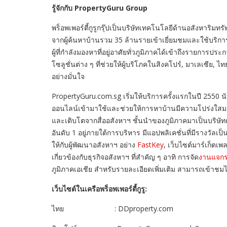
รู้จักกับ
PropertyGuru Group
พร็อพเพอร์ตี้กูรูกรุ๊ปเป็นบริษัทเทคโนโลยีด้านอสังหาริมทร
จากผู้ค้นหาบ้านรวม 35 ล้านรายเข้าเยี่ยมชมและใช้บริการ
ผู้ที่กำลังมองหาที่อยู่อาศัยทั่วภูมิภาคได้เข้าถึงรายการประ
โซลูชั่นต่าง ๆ ที่ช่วยให้ผู้บริโภคในสิงคโปร์, มาเลเซีย,
อย่างมั่นใจ
PropertyGuru.com.sg เริ่มให้บริการครั้งแรกในปี 2550 
ออนไลน์เข้ามาใช้และช่วยให้การหาบ้านมีความโปร่งใสมากข
และเติบโตจากสื่ออสังหาฯ ชั้นนำของภูมิภาคมาเป็นบริษัทด
อันดับ 1 อยู่ภายใต้การบริหาร มีแอปพลิเคชั่นที่มีรางวัลเป็
ให้กับผู้พัฒนาอสังหาฯ อย่าง
FastKey
, เว็บไซต์มาร์เก็ตเพ
เกี่ยวข้องกับธุรกิจอสังหาฯ ที่สำคัญ ๆ อาทิ การจัด
งานแจกร
ภูมิภาคเอเชีย สำหรับรายละเอียดเพิ่มเติม สามารถเข้าชม
เว็บไซต์ในเครือพร็อพเพอร์ตี้กูรู:
ไทย : DDproperty.com