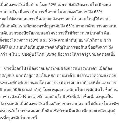
อต้องขอสินเชื่อบ้าน โดย 52% เผยว่ายังมีเงินดาวน์ไม่เพียงพอ
ากภาครัฐ เพื่อกระตุ้นการซื้อขายในตลาดอสังหาฯ ถึง 68%
งผลให้ต้องชะลอการซื้อ-ขายอสังหาฯ ออกไป ส่วนใหญ่ให้ความ
ป็นอันดับแรกเมื่อมองหาที่อยู่อาศัยถึง 65% ตามมาด้วยการออกแบบ
นดับแรกของปัจจัยภายนอกโครงการที่ใช้พิจารณาเป็นหลัก คือ
้งของโครงการ (59% และ 57% ตามลำดับ) อย่างไรก็ตาม ชาว
ยได้ที่ไม่แน่นอนถือเป็นอุปสรรคสำคัญในการขอสินเชื่ออสังหาฯ ถึง
ะกว่า 4 ใน 5 ของผู้บริโภค (85%) ต้องการให้ภาครัฐช่วยลดดอกเบี้ย
ฯ ช่วงนี้ออกไป เนื่องจากผลกระทบของการแพร่ระบาดฯ เมื่อต้อง
วามสำคัญกับขนาดที่อยู่อาศัยเป็นหลัก ตามมาด้วยสิ่งอำนวยความสะดวก
) ในขณะที่ปัจจัยภายนอกโครงการจะพิจารณาจากทำเลที่ตั้ง และการ
4% และ 50% ตามลำดับ) โดยเหตุผลยอดนิยมในการตัดสินใจซื้อบ้าน
กชาวสิงคโปร์ มาเลเซีย และอินโดนีเซียที่เลือกซื้อเพื่อลงทุนเป็น
ปสรรคหลักเมื่อต้องขอสินเชื่ออสังหาฯ มาจากความไม่มั่นคงในอาชีพ
การ/นโยบายลดดอกเบี้ยสินเชื่อบ้านเพิ่มเติม เพื่อช่วยเหลือกลุ่มผู้
รที่อยู่อาศัยในเวลานี้