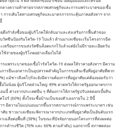
่อาศัยล่าสุดใน 4 ตลาดหลักของอาเซียน เผยมุมมองและเทรนด์
ศัยท่ามกลางความท้าทายจากสภาพเศรษฐกิจและการแพร่ระบาดของเชื้อ
องว่า การเติบโตทางเศรษฐกิจและมาตรการกระตุ้นภาคอสังหาฯ จาก
ี้
่วยดึงกำลังซื้อของผู้บริโภคให้กลับมาและส่งเสริมการฟื้นตัวของ
้รับวัคซีนป้องกันโควิด-19 ไปแล้ว ด้านมาเลเซียจะเริ่มโครงการฉีด
และเตรียมการขนส่งวัคซีนล็อตแรกไว้แล้วแต่ยังไม่มีรายละเอียดวัน
ใช้จ่ายของผู้บริโภคอย่างเลี่ยงไม่ได้
รแพร่ระบาดของเชื้อไวรัสโควิด-19 ส่งผลให้ราคาอสังหาฯ มีความ
การยื่นเอกสารเป็นอุปสรรคสำคัญในการขอสินเชื่อที่อยู่อาศัยที่พวก
) แม้ชาวสิงคโปร์จะยังมีความต้องการที่อยู่อาศัยแต่ต้องยอมรับว่า
นใจซื้อไม่น้อย ผู้บริโภคส่วนใหญ่ 49% คาดหวังให้ภาครัฐออกมาตรการ
ตอนนี้ ต่างจากประเทศอื่น ๆ ที่ต้องการให้ภาครัฐปรับลดดอกเบี้ยสิน
งคโปร์ (60%) ตั้งใจจะซื้อบ้านเป็นของตัวเองภายใน 2 ปีนี้
งหาฯ มีความไม่แน่นอนมากขึ้นจากสถานการณ์การแพร่ระบาดฯ เช่น
อยู่อาศัย ชาวมาเลเซียจะพิจารณาจากประเภทที่อยู่อาศัยเป็นอันดับแรก
เฉลี่ยต่อพื้นที่ (38%) ในขณะที่ปัจจัยภายนอกโครงการที่ส่งผลต่อ
ในการดำรงชีวิต (76% และ 66% ตามลำดับ) นอกจากนี้ สภาพคล่อง