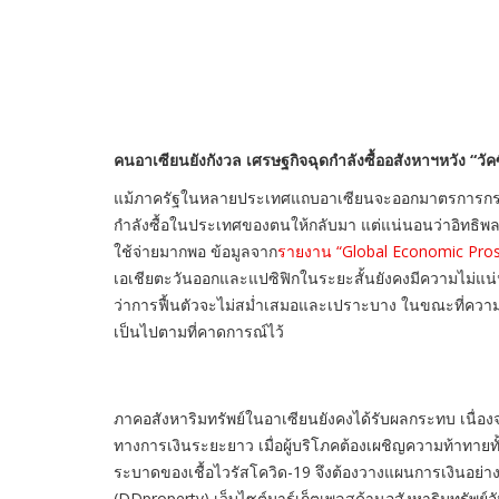
คนอาเซียนยังกังวล เศรษฐกิจฉุดกำลังซื้ออสังหาฯ
หวัง “วั
แม้ภาครัฐในหลายประเทศแถบอาเซียนจะออกมาตรการกระตุ้นเ
กำลังซื้อในประเทศของตนให้กลับมา แต่แน่นอนว่าอิทธิพลจา
ใช้จ่ายมากพอ ข้อมูลจาก
รายงาน “Global Economic Pro
เอเชียตะวันออกและแปซิฟิกในระยะสั้นยังคงมีความไม่
ว่าการฟื้นตัวจะไม่สม่ำเสมอและเปราะบาง ในขณะที่ความเสี
เป็นไปตามที่คาดการณ์ไว้
ภาคอสังหาริมทรัพย์ในอาเซียนยังคงได้รับผลกระทบ เนื่องจาก
ทางการเงินระยะยาว เมื่อผู้บริโภคต้องเผชิญความท้าทา
ระบาดของเชื้อไวรัสโควิด-19 จึงต้องวางแผนการเงินอย่า
(DDproperty) เว็บไซต์มาร์เก็ตเพลสด้านอสังหาริมทรัพย์