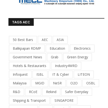
TAGS AEC
50 Best Bars
AEC
ASIA
Balikpapan RDMP
Education
Electronics
Government News
Grab
Green Energy
Hotels & Restaurants
Industry4WRD
Infoquest
ISBL
IT & Cyber
LITEON
Malaysia
MGID
NeSR
O2O
OSBL
R&D
RCoE
Rekind
Safer Everyday
Shipping & Transport
SINGAPORE