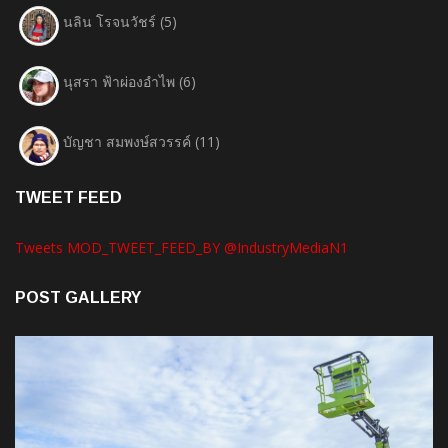
นลิน โรจนวัชร์
(5)
นุสรา ฟ้าผ่องอำไพ
(6)
บัญชา สมพงษ์สวรรค์
(11)
TWEET FEED
Tweets MOD_TWEET_FEED_BY @IndustryMediaN1
POST GALLERY