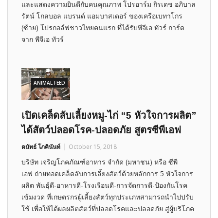
และแสดงความยินดีกับคนคุณภาพ โปรอาร์ม กิรเดช อภิบาล
รัตน์ โกลบอล แบรนด์ แอมบาสเดอร์ ของเครือเบทาโกร
(ซ้าย) โปรกอล์ฟชาวไทยคนแรก ที่ได้รับพีจีเอ ทัวร์ การ์ด
จาก พีจีเอ ทัวร์
ANIMAL FEED
เปิดเคล็ดลับเลี้ยงหมู-ไก่ “5 หัวใจการผลิต”
ได้สัตว์ปลอดโรค-ปลอดภัย สูตรซีพีเอฟ
ดนัทธ์ โภคินันท์
October 15, 2018
บริษัท เจริญโภคภัณฑ์อาหาร จำกัด (มหาชน) หรือ ซีพี
เอฟ ถ่ายทอดเคล็ดลับการเลี้ยงสัตว์ด้วยหลักการ 5 หัวใจการ
ผลิต พันธุ์ดี-อาหารดี-โรงเรือนดี-การจัดการดี-ป้องกันโรค
เข้มงวด ที่เกษตรกรผู้เลี้ยงสัตว์ทุกประเภทสามารถนำไปปรับ
ใช้ เพื่อให้ได้ผลผลิตสัตว์ที่ปลอดโรคและปลอดภัย สู่ผู้บริโภค