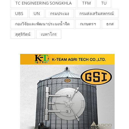
TC ENGINEERING SONGKHLA
TFM
TU
UBS
UN
กรมประมง
กรมส่งเสริมสหกรณ์
กองวิจัยและพัฒนาประมงน้ำจืด
กเกษตรฯ
ธกส
สุศุจิรัตน์
เบทาโกร