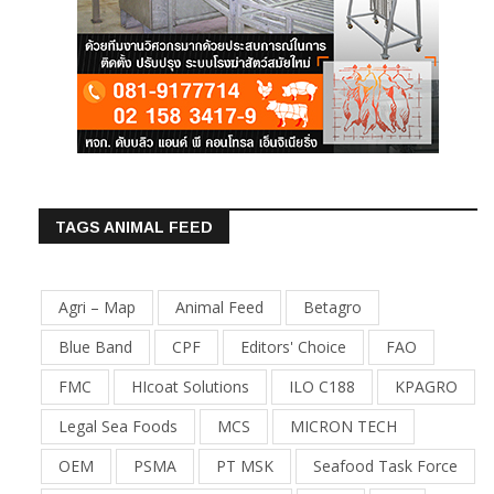
TAGS ANIMAL FEED
Agri – Map
Animal Feed
Betagro
Blue Band
CPF
Editors' Choice
FAO
FMC
HIcoat Solutions
ILO C188
KPAGRO
Legal Sea Foods
MCS
MICRON TECH
OEM
PSMA
PT MSK
Seafood Task Force