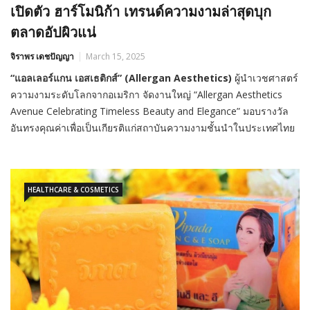
เปิดตัว ฮาร์โมนิก้า เทรนด์ความงามล่าสุดบุก
ตลาดอัปผิวแน่
จิราพร เดชปัญญา
March 15, 2025
“
แอลเลอร์แกน เอสเธติกส์
”
(
Allergan Aesthetics)
ผู้นำเวชศาสตร์
ความงามระดับโลกจากอเมริกา จัดงานใหญ่
“Allergan Aesthetics
Avenue Celebrating Timeless Beauty and Elegance”
มอบรางวัล
อันทรงคุณค่าเพื่อเป็นเกียรติแก่สถาบันความงามชั้นนำในประเทศไทย
HEALTHCARE & COSMETICS