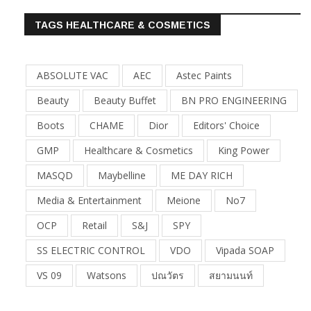
TAGS HEALTHCARE & COSMETICS
ABSOLUTE VAC
AEC
Astec Paints
Beauty
Beauty Buffet
BN PRO ENGINEERING
Boots
CHAME
Dior
Editors' Choice
GMP
Healthcare & Cosmetics
King Power
MASQD
Maybelline
ME DAY RICH
Media & Entertainment
Meione
No7
OCP
Retail
S&J
SPY
SS ELECTRIC CONTROL
VDO
Vipada SOAP
VS 09
Watsons
ปณวัตร
สยามนนท์