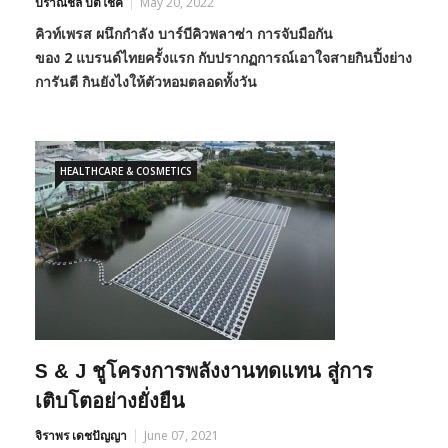
ปราณชล ปิติโชค
May 20, 2022
คิวท์เพรส ผนึกกำลัง
บาร์บีคิวพลาซ่า การจับมือกัน
ของ
2
แบรนด์ไทยครั้งแรก กับปรากฏการณ์เอาใจสายกินปิ้งย่าง
การันตี กินยังไงให้ตัวหอมตลอดทั้งวัน
HEALTHCARE & COSMETICS
S & J ชูโครงการพลังงานทดแทน สู่การ
เติบโตอย่างยั่งยืน
จิราพร เดชปัญญา
June 07, 2021