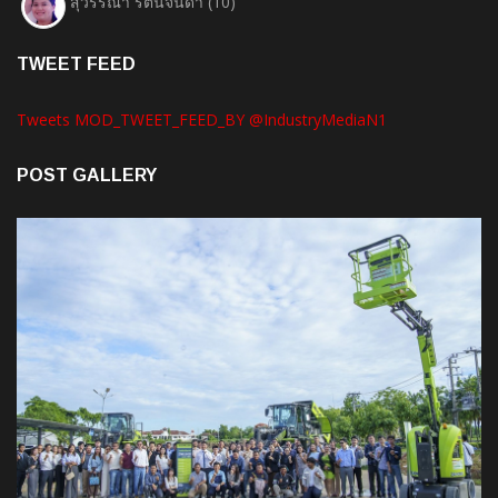
สุวรรณา รัตนจินดา
(10)
TWEET FEED
Tweets MOD_TWEET_FEED_BY @IndustryMediaN1
POST GALLERY