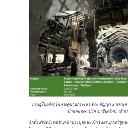
ง
านอุโมงค์รถไฟทางคู่มาบกระเบา-จิระ สัญญา 3 แล้วเสร็
น้ำแม่แตง-แม่งัด จ.เชียงใหม่ แล้วเ
อีกทั้งบริษัทยังคงเดินหน้าประมูลและเข้ารับงานภาครัฐและ