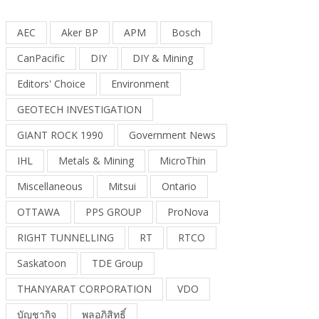
AEC
Aker BP
APM
Bosch
CanPacific
DIY
DIY & Mining
Editors' Choice
Environment
GEOTECH INVESTIGATION
GIANT ROCK 1990
Government News
IHL
Metals & Mining
MicroThin
Miscellaneous
Mitsui
Ontario
OTTAWA
PPS GROUP
ProNova
RIGHT TUNNELLING
RT
RTCO
Saskatoon
TDE Group
THANYARAT CORPORATION
VDO
บัญชากิจ
พลอภิสิทธิ์