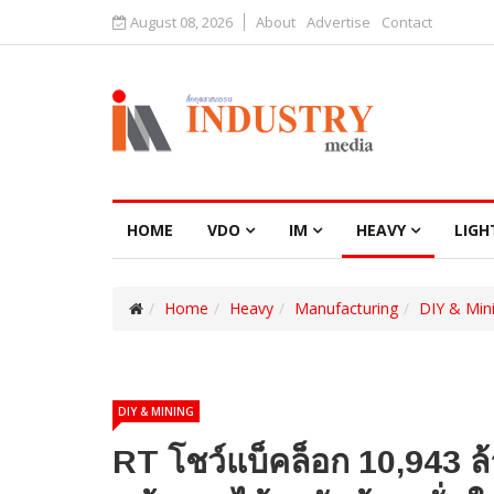
August 08, 2026
About
Advertise
Contact
HOME
VDO
IM
HEAVY
LIGH
Home
Heavy
Manufacturing
DIY & Min
DIY & MINING
RT โชว์แบ็คล็อก 10,943 ล้า