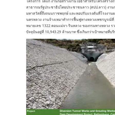
โครงการ ได้แก่ งานก่อสร้างงานโยธาสำหรับโครงสร้าง
สาธารณรัฐประชาธิปไตยประชาชนลาว (สปป.ลาว) งานก่อส
มหาสวัสดิ์ถึงถนนราชพฤกษ์ และหอปรับแรงดันที่โรงงานผล
นครหลวง งานจ้างเหมาทำการฟื้นฟูทางหลวงเพชรบูรณ์ที่ 
หมายเลข 1322 ตอนแม่จา-รินหลวง ของกรมทางหลวง รวมมู
ปัจจุบันอยู่ที่ 10,943.29 ล้านบาท ซึ่งเกินกว่าเป้าหมายที่บร