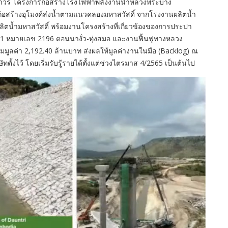
ถาวร โครงการก่อสร้างโรงไฟฟ้าพลังงานน้ำหลวงพระบาง
ร้างอุโมงค์ส่งน้ำตามแนวคลองมหาสวัสดิ์ จากโรงงานผลิตน้ำ
ิตน้ำมหาสวัสดิ์ พร้อมงานโครงสร้างที่เกี่ยวข้องของการประปา
1 หมายเลข 2196 ตอนนางั่ว-ทุ่งสมอ และงานฟื้นฟูทางหลวง
ลค่า 2,192.40 ล้านบาท ส่งผลให้มูลค่างานในมือ (Backlog) ณ
ิษัทตั้งไว้ โดยเริ่มรับรู้รายได้ตั้งแต่ช่วงไตรมาส 4/2565 เป็นต้นไป