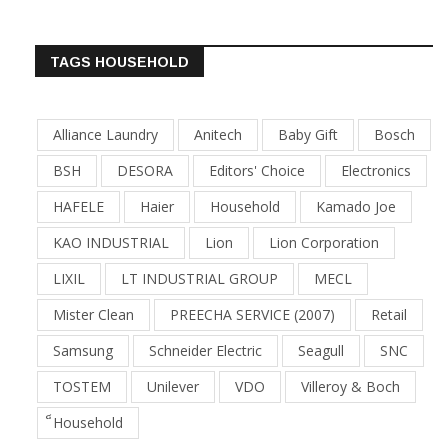
TAGS HOUSEHOLD
Alliance Laundry
Anitech
Baby Gift
Bosch
BSH
DESORA
Editors' Choice
Electronics
HAFELE
Haier
Household
Kamado Joe
KAO INDUSTRIAL
Lion
Lion Corporation
LIXIL
LT INDUSTRIAL GROUP
MECL
Mister Clean
PREECHA SERVICE (2007)
Retail
Samsung
Schneider Electric
Seagull
SNC
TOSTEM
Unilever
VDO
Villeroy & Boch
็Household