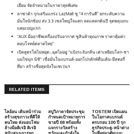
เยี่ยม จัดจำหน่ายในราคาสุดพิเศษ
ลาซาด้า รุกเสริมแกร่ง LazMall ชู “4 การันตี” ยกระดับความ
มั่นใจนักช้อป ส่ง 3.3 เซลใหญ่ใจแตก ลดแหลกต้นปี จุดพลุเมกะ
แคมเปญแรก
“AUX มืออาชีพเครื่องปรับอากาศ ชูสินค้าคุณภาพ ราคาคุ้มค่า
ตอบโจทย์ตลาดไทย”
เปิดสูตรโตไม่หยุด...ฉุดไม่อยู่ “แป้งระงับกลิ่น เต่าเหยียบโลก-ชา
นมไข่มุก นิชิ” เชื่อมั่นในแบรนด์-ออกโปรดักท์ตื่นเต้น-มีสตอรี่
ที่มา สร้างชื่อสุดปังในเซเว่นฯ
RELATED ITEMS
ไลอ้อน เดินหน้าร่วม
สบู่วิภาดาจัดประชุม
TOSTEM เปิดแผน
สร้างสุขภาวะที่ดีให้
กำหนดเป้าหมายการ
ในโอกาสแบรนด์
คนไทย ส่งมอบโฟม
ขายปี 68 พร้อมทั้ง
ครบรอบ 100 ปี รุก
ล้างมือคิเรอิ คิเรอิ
แจกรางวัลสร้าง
ธุรกิจประตู-หน้าต่าง
สนับสนุนการยก
ขวัญและกำลังใจ
ในที่อยู่อาศัยแบบ