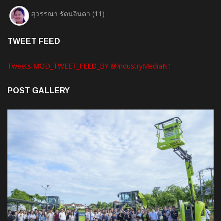
สุวรรณา รัตนจินดา
(11)
TWEET FEED
Tweets MOD_TWEET_FEED_BY @IndustryMediaN1
POST GALLERY