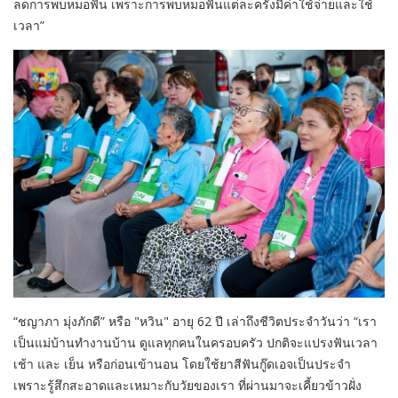
ลดการพบหมอฟัน เพราะการพบหมอฟันแต่ละครั้งมีค่าใช้จ่ายและใช้
เวลา”
“ชญาภา มุ่งภักดี” หรือ "หวิน" อายุ 62 ปี เล่าถึงชีวิตประจำวันว่า “เรา
เป็นแม่บ้านทำงานบ้าน ดูแลทุกคนในครอบครัว ปกติจะแปรงฟันเวลา
เช้า และ เย็น หรือก่อนเข้านอน โดยใช้ยาสีฟันกู๊ดเอจเป็นประจำ
เพราะรู้สึกสะอาดและเหมาะกับวัยของเรา ที่ผ่านมาจะเคี้ยวข้าวฝั่ง