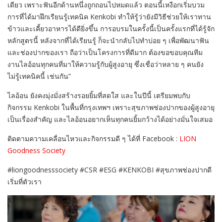
เดียว เพราะฟันอีกด้านหนึ่งถูกถอนไปหมดแล้ว ตอนนี้เหงือกเริ่มบวม
การที่ได้มาฝึกเรียนรู้เทคนิค
Kenkobi
ทำให้รู้ว่ายังมีวิธีช่วยให้เราทาน
ข้าวและเคี้ยวอาหารได้ดียิ่งขึ้น การอบรมในครั้งนี้เป็นครั้งแรกที่ได้รู้จัก
หลักสูตรนี้ หลังจากที่ได้เรียนรู้ ก็จะนำกลับไปทำบ่อย ๆ เพื่อพัฒนาฟัน
และช่องปากของเรา ถือว่าเป็นโครงการที่ดีมาก ต้องขอขอบคุณทีม
งานไลอ้อนทุกคนที่มาให้ความรู้กับผู้สูงอายุ ซึ่งเชื่อว่าหลาย ๆ คนยัง
ไม่รู้เทคนิคนี้ เช่นกัน”
ไลอ้อน ยังคงมุ่งมั่งสร้างรอยยิ้มที่สดใส และในปีนี้ เตรียมพบกับ
กิจกรรม
Kenkobi
ในพื้นที่กรุงเทพฯ เพราะสุขภาพช่องปากของผู้สูงอายุ
เป็นเรื่องสำคัญ และไลอ้อนอยากเห็นทุกคนยิ้มกว้างได้อย่างมั่นใจเสมอ
ติดตามความเคลื่อนไหวและกิจกรรมดี ๆ ได้ที่
Facebook :
LION
Goodness Society
#liongoodnesssociety #CSR #ESG #KENKOBI #
สุขภาพช่องปากดี
เริ่มที่ตัวเรา