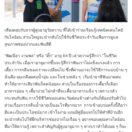
เสียงตอบรับจากผู้สูงอายุวัยหวาน ที่ได้เข้าร่วมเรียนรู้เทคนิคเคนโคบิ
กับไลอ้อน ส่วนใหญ่จะนำกลับไปใช้กับชีวิตประจำวันเพื่อการดูแล
สุขภาพช่องปากและฟันที่ดี
“พัฒนียา งามพล” หรือ "ตั๊ก" อายุ 64 ปี เล่าความรู้สึกว่า “ในชีวิต
ประจำวัน เมื่อเราอายุมากขึ้นจะรู้สึกว่าฟันเราไม่แข็งแรงแล้ว การ
เคี้ยว การกลืนของเราจะเปลี่ยนไป ซึ่งที่ผ่านมาจะใช้วิธีการแบบบ้าน ๆ
นั่นคือ อมเกลือผสมน้ำอุ่น และในช่วงหลัง ๆ เริ่มนำยาสีฟันมาผสม
ทำให้อาการเสียวฟันก็ลดน้อยลง ส่วนในเรื่องของการเคี้ยวก็เลือก
อาหารอ่อน ๆ เคี้ยวง่าย ไม่กล้าที่จะเคี้ยวอาหารแข็ง ๆ เพราะกลัว
กระทบกับฟัน การใช้ชีวิตของแต่ละวัยค่อนข้างต่างกันก็ต้องปรับตัวไป
ส่วนเรื่องการกลืนน้ำลายเป็นอะไรที่ยากมาก การเข้าอบรมครั้งนี้ถือว่า
ดีและเป็นประโยชน์มาก เข้าใจง่าย แถมมีคู่มือแจกไปให้ทำที่บ้านอีก
จะนำกลับไปใช้ฝึกบริหารช่องปากไปเรื่อย ๆ อยากขอบคุณทางไลอ้อน
ที่มาให้ความรู้ เพราะสำคัญกับผู้สูงอายุมาก ๆ หากเราทำได้บ่อย ๆ ก็จะ