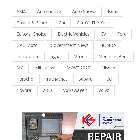
ASIA
Automotive
Auto Shows
Benz
Capital & Stock
Car
Car Of The Year
Editors' Choice
Electric Vehicles
EV
Ford
GAC Motor
Government News
HONDA
Innovation
Jaguar
Mazda
MercedesBenz
MG
Mitsubishi
MOVE 2022
Nissan
Porsche
Prachachat
Subaru
Tech
Toyota
VDO
Volkswagen
Volvo