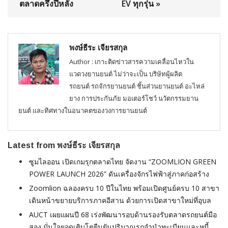
ตลาดครึ่งปีหลัง
EV ทุกรุ่น »
พงษ์ธีระ เจียรสกุล
Author : เกาะติดข่าวสารความเคลื่อนไหวใน
แวดวงยานยนต์ ไม่
ว่าจะเป็น บริษัทผู้ผลิต
รถยนต์ รถจักรยานยนต์ ชิ้นส่วนยานยนต์ อะไหล่
ยาง การประกันภัย มอเตอร์โชว์ นวัตกรรมยาน
ยนต์ และทิศทางในอนาคตของวงการยานยนต์
Latest from พงษ์ธีระ เจียรสกุล
ซูมไลออน เปิดเกมรุกตลาดไทย จัดงาน “ZOOMLION GREEN
POWER LAUNCH 2026” ดันเครื่องจักรไฟฟ้าสู่ภาคก่อสร้าง
Zoomlion ฉลองครบ 10 ปีในไทย พร้อมเปิดศูนย์ครบ 10 สาขา
เดินหน้าขยายบริการภาคอีสาน ด้วยการเปิดสาขาใหม่ที่อุบล
AUCT เผยแผนปี 68 เร่งพัฒนารอบด้านรองรับตลาดรถยนต์มือ
สอง มั่นใจยอดเติบโตยืนยันปริมาณรถจำนำทะเบียนและหนี้