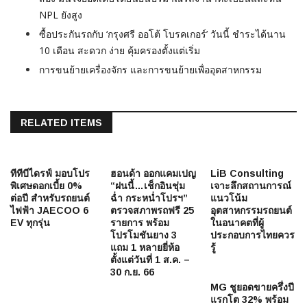
NPL ยังสูง
ซื้อประกันรถกับ ‘กรุงศรี ออโต้ โบรคเกอร์’ วันนี้ ชำระได้นาน
10 เดือน สะดวก ง่าย คุ้มครองตั้งแต่เริ่ม
การขนย้ายเครื่องจักร และการขนย้ายเพื่ออุตสาหกรรม
RELATED ITEMS
ทีทีบีไดรฟ์ มอบโปร
ฮอนด้า ออกแคมเปญ
LiB Consulting
พิเศษดอกเบี้ย 0%
“ฝนนี้…เช็กอินชุ่ม
เจาะลึกสถานการณ์
ต่อปี สำหรับรถยนต์
ฉ่ำ กระหน่ำโปรฯ”
แนวโน้ม
ไฟฟ้า JAECOO 6
ตรวจสภาพรถฟรี 25
อุตสาหกรรมรถยนต์
EV ทุกรุ่น
รายการ พร้อม
ในอนาคตที่ผู้
โปรโมชันยาง 3
ประกอบการไทยควร
แถม 1 หลายยี่ห้อ
รู้
ตั้งแต่วันที่ 1 ส.ค. –
30 ก.ย. 66
MG ชูยอดขายครึ่งปี
แรกโต 32% พร้อม