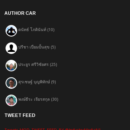
AUTHOR CAR
ดนัทธ์ โภคินันท์
(10)
ปรีชา เปี่ยมปั้นสุข
(5)
ประยูร ศรีวิชัยศร
(25)
สุรเชษฐ์ บุญพิทักษ์
(9)
พงษ์ธีระ เจียรสกุล
(30)
TWEET FEED
Tweets MOD_TWEET_FEED_BY @IndustryMediaN1