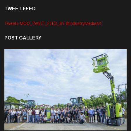
TWEET FEED
Tweets MOD_TWEET_FEED_BY @IndustryMediaN1
POST GALLERY