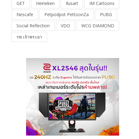
GET
Heineken
Ilusart
IM Cartoons
Nescafe
Petpodpot PettoonZa
PUBG
Social Reflection
VDO
WCG DIAMOND
รพ เจ้าพระยา