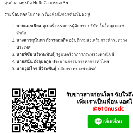
ศูนย์กลางธุรกิจ HoReCa แห่งเอเชีย
รายชื่อบุคคลในภาพ
(เรียงลำดับจากซ้ายไปขวา)
นายแมธเธียส คูเปอร์
กรรมการผู้จัดการ บริษัท โคโลญเมสเซ่
จำกัด
นางสาวสุนันทา กังวาลกุลกิจ
อธิบดีกรมส่งเสริมการค้าระหว่าง
ประเทศ
นายพิชัย นริพทะพันธุ์
รัฐมนตรีว่าการกระทรวงพาณิชย์
นายสนั่น อังอุบลกุล
ประธานกรรมการหอการค้าไทย
นายวุฒิไกร ลีวีระพันธุ์
ปลัดกระทรวงพาณิชย์
รับข่าวสารก่อนใคร ฉับใวถึ
เพิ่มเราเป็นเพื่อน แอดไ
@610nusdc