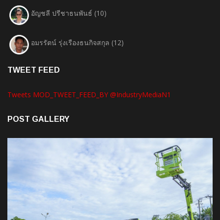
อัญชลี ปรีชาธนพันธ์
(10)
อมรรัตน์ รุ่งเรืองธนกิจสกุล
(12)
TWEET FEED
Tweets MOD_TWEET_FEED_BY @IndustryMediaN1
POST GALLERY