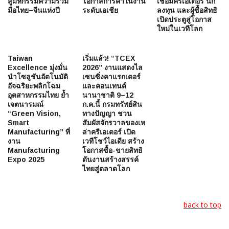
สู่มหกรรมความร่วม
โอกาสการค้าในงาน
เชื่อมครีเอเตอร์ นัก
มือไทย–จีนแห่งปี
ระดับเอเชีย
ลงทุน และผู้ซื้อสิทธิ
เปิดประตูสู่โอกาส
ใหม่ในเวทีโลก
Taiwan
เริ่มแล้ว! “TCEX
Excellence มุ่งมั่น
2026” งานแสดงไล
นำโซลูชันอัตโนมัติ
เซนซิ่งคาแรกเตอร์
อัจฉริยะพลิกโฉม
และคอนเทนต์
อุตสาหกรรมไทย ย้ำ
นานาชาติ 9–12
เจตนารมณ์
ก.ค.นี้ กรมทรัพย์สิน
“Green Vision,
ทางปัญญา ชวน
Smart
สัมผัสจักรวาลของเห
Manufacturing” ที่
ล่าครีเอเตอร์ เปิด
งาน
เวทีโชว์ไอเดีย สร้าง
Manufacturing
โอกาสซื้อ-ขายสิทธิ
Expo 2025
ดันงานสร้างสรรค์
ไทยสู่ตลาดโลก
back to top