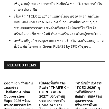
เชิญชวนผู้ประกอบการธุรกิจ HoReCa ขยายโอกาสการค้าใน
งานระดับเอเชีย
เริ่มแล้ว! “TCEX 2026” งานแสดงไลเซนซิ่งคาแรกเตอร์และ
คอนเทนต์นานาชาติ 9–12 ก.ค.นี้ กรมทรัพย์สินทางปัญญา
ชวนสัมผัสจักรวาลของเหล่าครีเอเตอร์ เปิดเวทีโชว์ไอเดีย
สร้างโอกาสซื้อ-ขายสิทธิ ดันงานสร้างสรรค์ไทยสู่ตลาดโลก
สหพัฒนพิบูล” ชวนชุมชนแยกขยะ สร้างโมเดลต้นแบบสู่ความ
ยั่งยืน กับ โครงการ Green PLEASE by SPC @ชุมชน
RELATED ITEMS
Zoomlion ร่วมงาน
เปิดจองพื้นที่แสดง
“พาณิชย์” เปิดงาน
แถลงข่าว
สินค้า “THAIFEX –
“TCEX 2026” ชู
Thailand-China
HOREC ASIA
“ทรัพย์สินทาง
Cooperation
2027” เชิญชวนผู้
ปัญญา” ขับเคลื่อน
Expo 2026 พร้อม
ประกอบการธุรกิจ
อุตสาหกรรม
ประกาศความพร้อม
HoReCa ขยาย
สร้างสรรค์ไทย