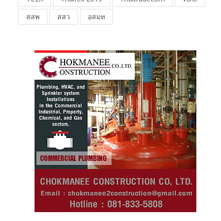
สสพ
สสว
อสมท