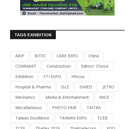
TAGS EXHIBITION
ARIP
BITEC
CARE EXPO
China
COMMART
Construction
Editors' Choice
Exhibition
FTI EXPO
Hfocus
Hospital & Pharma
ISLE
ISMED
JETRO
Mechanics
Media & Entertainment
MICE
Miscellaneous
PHOTO FAIR
TAITRA
Taiwan Excellence
TAIWAN EXPO
TCEB
TCEX
Thaifex 2019
Thaitradecom
VDO