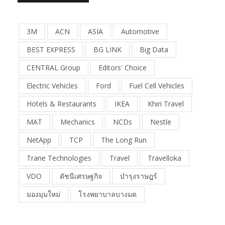
3M
ACN
ASIA
Automotive
BEST EXPRESS
BG LINK
Big Data
CENTRAL Group
Editors' Choice
Electric Vehicles
Ford
Fuel Cell Vehicles
Hotels & Restaurants
IKEA
Khiri Travel
MAT
Mechanics
NCDs
Nestle
NetApp
TCP
The Long Run
Trane Technologies
Travel
Travelloka
VDO
ดัชนีเศรษฐกิจ
บำรุงราษฎร์
มองมุมใหม่
โรงพยาบาลบางมด