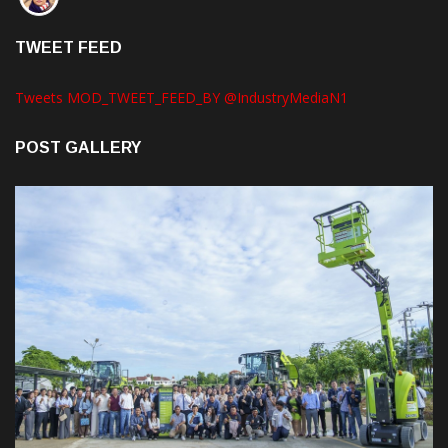
TWEET FEED
Tweets MOD_TWEET_FEED_BY @IndustryMediaN1
POST GALLERY