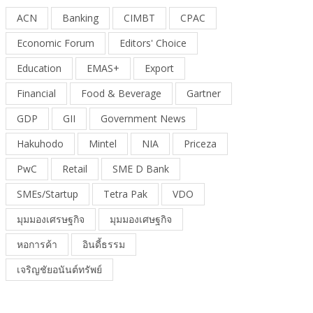
ACN
Banking
CIMBT
CPAC
Economic Forum
Editors' Choice
Education
EMAS+
Export
Financial
Food & Beverage
Gartner
GDP
GII
Government News
Hakuhodo
Mintel
NIA
Priceza
PwC
Retail
SME D Bank
SMEs/Startup
Tetra Pak
VDO
มุมมองเศรษฐกิจ
มุมมองเศษฐกิจ
หอการค้า
อินดี้ธรรม
เจริญชัยอนันต์ทรัพย์