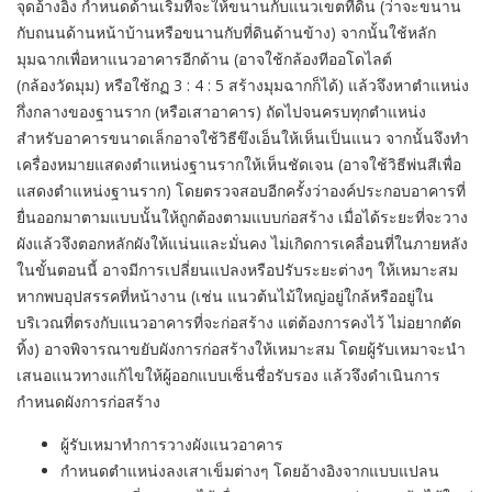
จุดอ้างอิง กำหนดด้านเริ่มที่จะให้ขนานกับแนวเขตที่ดิน (ว่าจะขนาน
กับถนนด้านหน้าบ้านหรือขนานกับที่ดินด้านข้าง) จากนั้นใช้หลัก
มุมฉากเพื่อหาแนวอาคารอีกด้าน (อาจใช้กล้องทีออโดไลต์
(กล้องวัดมุม) หรือใช้กฏ 3 : 4 : 5 สร้างมุมฉากก็ได้) แล้วจึงหาตำแหน่ง
กึ่งกลางของฐานราก (หรือเสาอาคาร) ถัดไปจนครบทุกตำแหน่ง
สำหรับอาคารขนาดเล็กอาจใช้วิธีขึงเอ็นให้เห็นเป็นแนว จากนั้นจึงทำ
เครื่องหมายแสดงตำแหน่งฐานรากให้เห็นชัดเจน (อาจใช้วิธีพ่นสีเพื่อ
แสดงตำแหน่งฐานราก) โดยตรวจสอบอีกครั้งว่าองค์ประกอบอาคารที่
ยื่นออกมาตามแบบนั้นให้ถูกต้องตามแบบก่อสร้าง เมื่อได้ระยะที่จะวาง
ผังแล้วจึงตอกหลักผังให้แน่นและมั่นคง ไม่เกิดการเคลื่อนที่ในภายหลัง
ในขั้นตอนนี้ อาจมีการเปลี่ยนแปลงหรือปรับระยะต่างๆ ให้เหมาะสม
หากพบอุปสรรคที่หน้างาน (เช่น แนวต้นไม้ใหญ่อยู่ใกล้หรืออยู่ใน
บริเวณที่ตรงกับแนวอาคารที่จะก่อสร้าง แต่ต้องการคงไว้ ไม่อยากตัด
ทิ้ง) อาจพิจารณาขยับผังการก่อสร้างให้เหมาะสม โดยผู้รับเหมาจะนำ
เสนอแนวทางแก้ไขให้ผู้ออกแบบเซ็นชื่อรับรอง แล้วจึงดำเนินการ
กำหนดผังการก่อสร้าง
ผู้รับเหมาทำการวางผังแนวอาคาร
กำหนดตำแหน่งลงเสาเข็มต่างๆ โดยอ้างอิงจากแบบแปลน