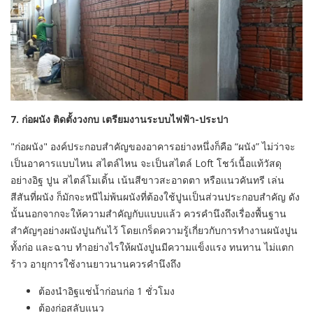
7. ก่อผนัง ติดตั้งวงกบ เตรียมงานระบบไฟฟ้า-ประปา
"ก่อผนัง" องค์ประกอบสำคัญของอาคารอย่างหนึ่งก็คือ “ผนัง” ไม่ว่าจะ
เป็นอาคารแบบไหน สไตล์ไหน จะเป็นสไตล์ Loft โชว์เนื้อแท้วัสดุ
อย่างอิฐ ปูน สไตล์โมเดิ้น เน้นสีขาวสะอาดตา หรือแนวคันทรี เล่น
สีสันที่ผนัง ก็มักจะหนีไม่พ้นผนังที่ต้องใช้ปูนเป็นส่วนประกอบสำคัญ ดัง
นั้นนอกจากจะให้ความสำคัญกับแบบแล้ว ควรคำนึงถึงเรื่องพื้นฐาน
สำคัญๆอย่างผนังปูนกันไว้ โดยเกร็ดความรู้เกี่ยวกับการทำงานผนังปูน
ทั้งก่อ และฉาบ ทำอย่างไรให้ผนังปูนมีความแข็งแรง ทนทาน ไม่แตก
ร้าว อายุการใช้งานยาวนานควรคำนึงถึง
ต้องนำอิฐแช่น้ำก่อนก่อ 1 ชั่วโมง
ต้องก่อสลับแนว