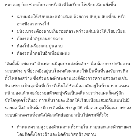
หมาดอยู่ ก็จะช่วยเก็บรอยหรือผิวที่ไม่เรียบ ให้เรียบเนียนยิ่งขึ้น
ฉาบผนังให้เรียบและสม่ำเสมอ ด้วยการ จับปุ่ม จับเซี้ยม หรือ
อาจขึงลวดกรงไก่
ผนังเบาจะต้องฉาบเก็บรอยต่อระหว่างแผ่นผนังให้เรียบเนียน
ต้องรดน้ำอิฐก่อนการฉาบ
ต้องใช้เครื่องผสมปูนฉาบ
ต้องรดน้ำต่อไปอีกเพื่อบ่มผนัง
"ติดตั้งฝ้าเพดาน" ฝ้าเพดานมีจุดประสงค์หลัก ๆ คือ ต้องการปกปิดงาน
ระบบต่าง ๆ ที่ยุ่งเหยิงอยู่บนโถงหลังคาและใช้เป็นพื้นที่รองรับการติด
ตั้งไฟส่องสว่าง ซึ่งส่วนของฝ้าเพดานเองก็ต้องการความสวยงามเช่น
กัน เพราะเป็นจุดพื้นที่กว้างที่เห็นได้ชัดเมื่ออาศัยอยู่ในบ้าน หากแหงน
หน้ามองแล้วเจอร่องรอยหัวตะปูหรือเป็นคลื่นระหว่างแผ่นก็คงรู้สึก
ขัดใจทุกครั้งที่มอง การเก็บรายละเอียดให้เรียบเนียนเสมอกันแบบไม่มี
รอยต่อ จึงจำเป็นต้องมีการติดตั้งอย่างถูกวิธี เพื่อควบคุมให้คุณภาพของ
ระบบฝ้าเพดานทั้งหลังได้ผลลัพธ์ออกมาเป็นไปตามที่ตั้งใจ
กำหนดความสูงของฝ้าเพดานทั้งภายใน ภายนอกและฝ้าชายคา
โดยติดตั้งโครงฝ้าและปิดด้วยวัสดุฝ้าเพดาน