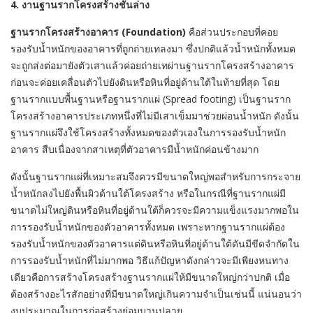
4. งานฐานรากโครงสร้างชั้นล่าง
ฐานรากโครงสร้างอาคาร (Foundation)
คือส่วนประกอบที่คอย
รองรับน้ำหนักของอาคารที่ถูกถ่ายเทลงมา ซึ่งปกติแล้วน้ำหนักทั้งหมด
จะถูกส่งต่อมายังตัวเสาแล้วค่อยถ่ายเทผ่านฐานรากโครงสร้างอาคาร
ก่อนจะค่อยเคลื่อนตัวไปยังดินหรือหินที่อยู่ด้านใต้ในท้ายที่สุด โดย
ฐานรากแบบพื้นฐานหรือฐานรากแผ่ (Spread footing) เป็นฐานราก
โครงสร้างอาคารประเภทหนึ่งที่ไม่มีเสาเข็มมาช่วยผ่อนน้ำหนัก ดังนั้น
ฐานรากแผ่จึงใช้โครงสร้างทั้งหมดของตัวเองในการรองรับน้ำหนัก
อาคาร สืบเนื่องจากสาเหตุที่ตัวอาคารมีน้ำหนักค่อนข้างมาก
ดังนั้นฐานรากแผ่ที่เหมาะสมจึงควรมีขนาดใหญ่พอสำหรับการกระจาย
น้ำหนักลงไปยังพื้นผิวด้านใต้โครงสร้าง หรือในกรณีที่ฐานรากแผ่มี
ขนาดไม่ใหญ่ดินหรือหินที่อยู่ด้านใต้ก็ควรจะมีความแข็งแรงมากพอใน
การรองรับน้ำหนักของตัวอาคารทั้งหมด เพราะหากฐานรากแผ่ต้อง
รองรับน้ำหนักของตัวอาคารแต่ดินหรือหินที่อยู่ด้านใต้ดันมีขีดจำกัดใน
การรองรับน้ำหนักที่ไม่มากพอ วิธีแก้ปัญหาดังกล่าวจะมีเพียงหนทาง
เดียวคือการสร้างโครงสร้างฐานรากแผ่ให้มีขนาดใหญ่กว่าปกติ เมื่อ
ต้องสร้างอะไรสักอย่างที่มีขนาดใหญ่เกินความจำเป็นเช่นนี้ แน่นอนว่า
งบประมาณในการก่อสร้างย่อมบานปลาย