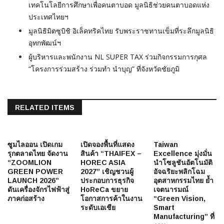
เทคโนโลยีการศึกษาเพื่อคนตาบอด มูลนิธิช่วยคนตาบอดแห่ง
ประเทศไทยฯ
มูลนิธิมิตซูบิชิ อิเล็คทริคไทย รับพระราชทานเข็มที่ระลึกมูลนิธิ
อุทกพัฒน์ฯ
ผู้บริหารและพนักงาน NL SUPER TAX ร่วมกิจกรรมการกุศล
“โครงการร่วมสร้าง ร่วมทำ นำบุญ” ที่จังหวัดชัยภูมิ
RELATED ITEMS
ซูมไลออน เปิดเกม
เปิดจองพื้นที่แสดง
Taiwan
รุกตลาดไทย จัดงาน
สินค้า “THAIFEX –
Excellence มุ่งมั่น
“ZOOMLION
HOREC ASIA
นำโซลูชันอัตโนมัติ
GREEN POWER
2027” เชิญชวนผู้
อัจฉริยะพลิกโฉม
LAUNCH 2026”
ประกอบการธุรกิจ
อุตสาหกรรมไทย ย้ำ
ดันเครื่องจักรไฟฟ้าสู่
HoReCa ขยาย
เจตนารมณ์
ภาคก่อสร้าง
โอกาสการค้าในงาน
“Green Vision,
ระดับเอเชีย
Smart
Manufacturing” ที่