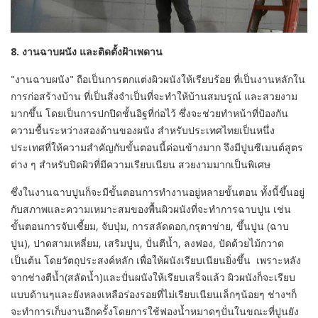
8. งานฉาบผนัง และติดตั้งฝ้าเพดาน
"งานฉาบผนัง" ถือเป็นการตกแต่งผิวผนังให้เรียบร้อย ที่เป็นงานหลักใน
การก่อสร้างบ้าน ที่เป็นสิ่งจำเป็นที่จะทำให้บ้านสมบรูณ์ และสวยงาม
มากขึ้น โดยเป็นการปกปิดชั้นอิฐที่ก่อไว้ ซึ่งจะช่วยทำหน้าที่ป้องกัน
ความชื้นระหว่างสองด้านของผนัง สำหรับประเทศไทยเป็นหนึ่ง
ประเทศที่ให้ความสำคัญกับขั้นตอนนี้ค่อนข้างมาก จึงมีปูนซีเมนต์สูตร
ต่าง ๆ สำหรับปิดผิวที่มีความเรียบเนียน สวยงามมากเป็นพิเศษ
ซึ่งในงานฉาบปูนก็จะมีขั้นตอนการทำงานอยู่หลายขั้นตอน ทั้งนี้ขึ้นอยู่
กับสภาพและความเหมาะสมของพื้นผิวผนังที่จะทำการฉาบปูน เช่น
ขั้นตอนการจับเซี้ยม, จับปุ่ม, การสลัดดอก,กรุตาข่าย, ขึ้นปูน (ฉาบ
ปูน), ปาดสามเหลี่ยม, เสริมปูน, ปั่นตีน้ำ, ลงฟอง, ปัดด้วยไม้กวาด
เป็นต้น โดยวัตถุประสงค์หลัก เพื่อให้ผนังเรียบเนียนยิ่งขึ้น เพราะหลัง
จากช่างตีน้ำ(สลัดน้ำ)และปั่นผนังให้เรียบเสร็จแล้ว ผิวผนังก็จะเรียบ
แบบด้านๆและยังหลงเหลือร่องรอยที่ไม่เรียบเนียนเล็กๆน้อยๆ ช่างฯก็
จะทำการเก็บงานอีกครั้งโดยการใช้ฟองน้ำหมาดๆปั่นในขณะที่ปูนยัง