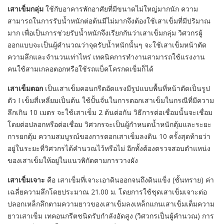
เสาเข็มกลุ่ม
ใช้กับอาคารพักอาศัยที่มีขนาดไม่ใหญ่มากนัก ความ
สามารถในการรับน้ำหนักต่อต้นมีไม่มากจึงต้องใช้เสาเข็มที่มีปริมาณ
มาก เพื่อเป็นการช่วยรับน้ำหนักจึงเรียกกันว่าเสาเข็มกลุ่ม วิศวกรผู้
ออกแบบจะเป็นผู้คำนวณว่าจุดรับน้ำหนักนั้นๆ จะใช้เสาเข็มหน้าตัด
ความลึกและจำนวนเท่าไหร่ เทคนิคการทำงานสามารถใช้แรงงาน
คนใช้สามเกลอตอกหรือใช้รถแบ็คโครกดเข็มก็ได้
เสาเข็มตอก
เป็นเสาเข็มคอนกรีตอัดแรงมีรูปแบบพื้นที่หน้าตัดเป็นรูป
ตัว I เข็มสี่เหลี่ยมเป็นต้น ใช้ปั้นจั่นในการตอกเสาเข็มในกรณีที่มีความ
ลึกเกิน 10 เมตร จะใช้เสาเข็ม 2 ต้นต่อกัน วิธีการต่อเชื่อมนั้นจะเชื่อม
โดยต่อปลอกหรือต่อเชื่อม วิศวกรจะเป็นผู้กำหนดน้ำหนักตุ้มและระยะ
การยกตุ้ม ความสมบูรณ์ของการตอกเสาเข็มลงดิน 10 ครั้งสุดท้ายว่า
อยู่ในระยะที่วิศวกรได้คำนวณไว้หรือไม่ อีกทั้งต้องตรวจสอบตำแหน่ง
ของเสาเข็มให้อยู่ในแนวพิกัดตามการวางผัง
เสาเข็มเจาะ
คือ เสาเข็มที่เจาะเอาดินออกจนถึงดินแข็ง (ชั้นทราย) ค่า
เฉลี่ยความลึกโดยประมาณ 21.00 ม. โดยการใช้ชุดเสาเข็มเจาะต่อ
ปลอกเหล็กลึกตามความยาวของเสาเข็มลงเหล็กแกนเสาเข็มเต็มความ
ยาวเสาเข็ม เทคอนกรีตชนิดรับกำลังอัดสูง (วิศวกรเป็นผู้คำนวณ) การ