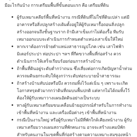
มีอะไรกันบ้าง การเตรียมพื้นที่ขั้นตอนแรก คือ เตรียมที่ดิน
ผู้รับเหมาเคลียร์พื้นที่หน้างาน กรณีที่ดินที่ไม่ใช่ที่ดินเปล่า แต่มี
อาคารหรือสิ่งปลูกสร้างเดิมตั้งอยู่ให้ผู้รับเหมารื้อถอนสิ่งปลูก
สร้างออกจนถึงชั้นฐานราก ถ้ามีเสาเข็มเก่าไม่ต้องรื้อ ทีมรับ
เหมาออกแบบจะดำเนินการกำหนดตำแหน่งเสาเข็มให้ใหม่
หากเราต้องการย้ายตำแหน่งสาธารณูปโภค เช่น เสาไฟฟ้า
มิเตอร์ประปา ท่อประปา ฯลฯ ที่กีดขวางพื้นที่ก่อสร้าง ควร
ดำเนินการให้เสร็จเรียบร้อยก่อนการสร้างบ้าน
ถ้าพื้นที่ดินอยู่ระดับต่ำกว่าถนน ซึ่งเสี่ยงต่อการเกิดปัญหาน้ำท่วม
ควรถมดินยกระดับให้สูงกว่าระดับท่อระบายน้ำสาธารณะ
ถ้าสร้างบ้านทับบ่อหรือบึง ควรถมทิ้งไว้แต่เนิ่น ๆ เพราะจะเกิด
โอกาสทรุดตัวมากกว่าดินที่ถมบนพื้นปกติ แต่หากไม่ได้ถมทิ้งใว้
ต้องให้ผู้รับเหมาวางแผนอัดดินอย่างเป็นระบบ
ทางผู้รับเหมาเตรียมขนเคลื่อนย้ายอุปกรณ์สำหรับในการทำงาน
เข้าพื้นที่หน้างาน และเครื่องมือต่างๆ เข้าพื้นที่หน้างาน
กรณีเป็นงานใหญ่ หรือผู้รับเหมาไม่มีที่พักใกล้เคียงหน้างาน ผู้รับ
เหมาเตรียมวางแผนสถานที่พักคนงาน อาจจะสร้างแคมป์พัก
สำหรับคนงานในเขตพื้นที่ก่อสร้างตามความเหมาะสมของหน้า